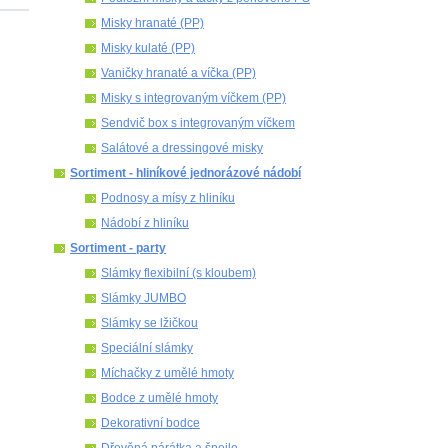
Misky hranaté (PP)
Misky kulaté (PP)
Vaničky hranaté a víčka (PP)
Misky s integrovaným víčkem (PP)
Sendvič box s integrovaným víčkem
Salátové a dressingové misky
Sortiment - hliníkové jednorázové nádobí
Podnosy a mísy z hliníku
Nádobí z hliníku
Sortiment - party
Slámky flexibilní (s kloubem)
Slámky JUMBO
Slámky se lžičkou
Speciální slámky
Míchačky z umělé hmoty
Bodce z umělé hmoty
Dekorativní bodce
Dřevěná párátka a špejle