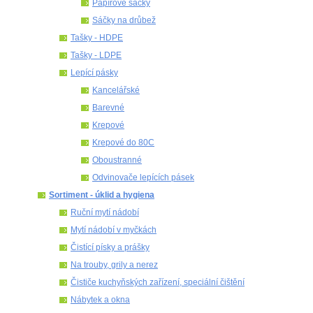
Papírové sáčky
Sáčky na drůbež
Tašky - HDPE
Tašky - LDPE
Lepící pásky
Kancelářské
Barevné
Krepové
Krepové do 80C
Oboustranné
Odvinovače lepících pásek
Sortiment - úklid a hygiena
Ruční mytí nádobí
Mytí nádobí v myčkách
Čistící písky a prášky
Na trouby, grily a nerez
Čističe kuchyňských zařízení, speciální čištění
Nábytek a okna