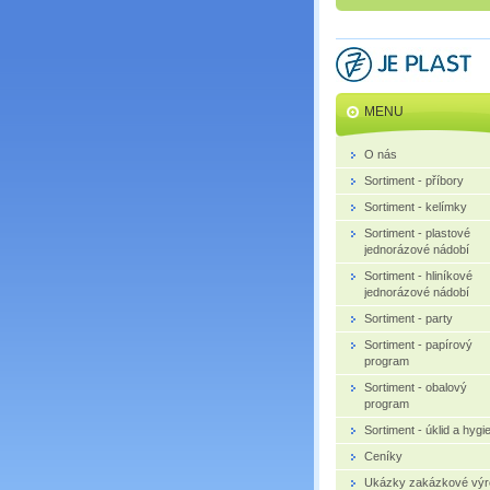
MENU
O nás
Sortiment - příbory
Sortiment - kelímky
Sortiment - plastové
jednorázové nádobí
Sortiment - hliníkové
jednorázové nádobí
Sortiment - party
Sortiment - papírový
program
Sortiment - obalový
program
Sortiment - úklid a hygi
Ceníky
Ukázky zakázkové výr