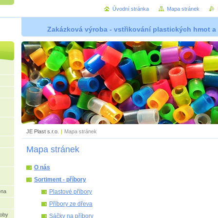
Úvodní stránka
Mapa stránek
Zakázková výroba - vstřikování plastických hmot a
JE Plast s.r.o.
|
Mapa stránek
Mapa stránek
O nás
Sortiment - příbory
ena
Plastové příbory
Příbory ze dřeva
oby
Sáčky na příbory