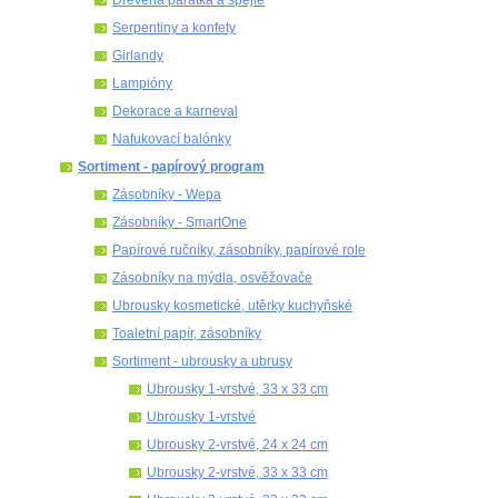
Serpentiny a konfety
Girlandy
Lampióny
Dekorace a karneval
Nafukovací balónky
Sortiment - papírový program
Zásobníky - Wepa
Zásobníky - SmartOne
Papírové ručníky, zásobníky, papírové role
Zásobníky na mýdla, osvěžovače
Ubrousky kosmetické, utěrky kuchyňské
Toaletní papír, zásobníky
Sortiment - ubrousky a ubrusy
Ubrousky 1-vrstvé, 33 x 33 cm
Ubrousky 1-vrstvé
Ubrousky 2-vrstvé, 24 x 24 cm
Ubrousky 2-vrstvé, 33 x 33 cm