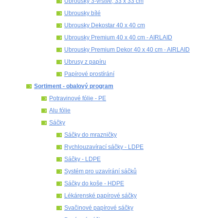
Ubrousky 3-vrstvé, 33 x 33 cm
Ubrousky bílé
Ubrousky Dekostar 40 x 40 cm
Ubrousky Premium 40 x 40 cm - AIRLAID
Ubrousky Premium Dekor 40 x 40 cm - AIRLAID
Ubrusy z papíru
Papírové prostírání
Sortiment - obalový program
Potravinové fólie - PE
Alu fólie
Sáčky
Sáčky do mrazničky
Rychlouzavírací sáčky - LDPE
Sáčky - LDPE
Systém pro uzavírání sáčků
Sáčky do koše - HDPE
Lékárenské papírové sáčky
Svačinové papírové sáčky