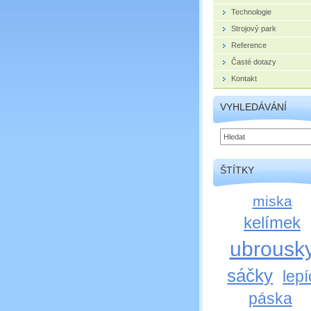
Technologie
Strojový park
Reference
Časté dotazy
Kontakt
VYHLEDÁVÁNÍ
ŠTÍTKY
miska
kelímek
ubrousk
sáčky
lepí
páska