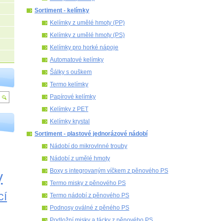
Sortiment - kelímky
Kelímky z umělé hmoty (PP)
Kelímky z umělé hmoty (PS)
Kelímky pro horké nápoje
Automatové kelímky
Šálky s ouškem
Termo kelímky
Papírové kelímky
Kelímky z PET
Kelímky krystal
Sortiment - plastové jednorázové nádobí
Nádobí do mikrovlnné trouby
Nádobí z umělé hmoty
Boxy s integrovaným víčkem z pěnového PS
y
Termo misky z pěnového PS
cí
Termo nádobí z pěnového PS
Podnosy oválné z pěného PS
Podložní misky a tácky z pěnového PS