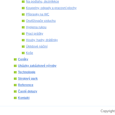
Na podlahu, dezinfekce
Koupelny, odpady a pracovní plochy
Přípravky na WC
Osvěžovače vzduchu
Hygiena rukou
Prací prášky
Houby, hadry, drátěnky
Úklidové náčiní
Koše
Ceníky
Ukázky zakázkové výroby
Technologie
Strojový park
Reference
Časté dotazy
Kontakt
Copyright