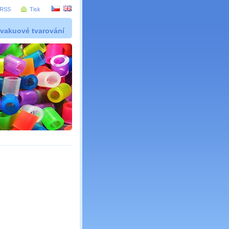
RSS
Tisk
 vakuové tvarování