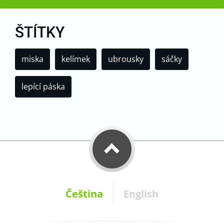
ŠTÍTKY
miska
kelímek
ubrousky
sáčky
lepící páska
Čeština
English