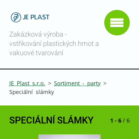
Zakázková výroba -
vstřikování plastických hmot a
vakuové tvarování
JE Plast s.r.o.
>
Sortiment - party
>
Speciální slámky
SPECIÁLNÍ SLÁMKY
1 - 6
/ 6