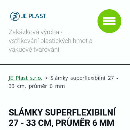
Zakázková výroba -
vstřikování plastických hmot a
vakuové tvarování
JE Plast s.r.o.
>
Slámky superflexibilní 27 -
33 cm, průměr 6 mm
SLÁMKY SUPERFLEXIBILNÍ
27 - 33 CM, PRŮMĚR 6 MM