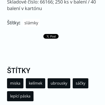
Skladové číslo: 66166; 250 ks v balení / 40
balení v kartónu
Štítky
:
slámky
ŠTÍTKY
miska
kelímek
ubrousky
sáčky
lepící páska