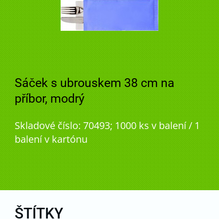
Sáček s ubrouskem 38 cm na
příbor, modrý
Skladové číslo: 70493; 1000 ks v balení / 1
balení v kartónu
ŠTÍTKY