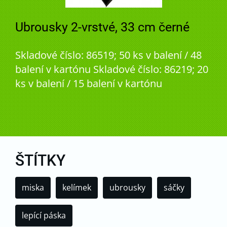
Ubrousky 2-vrstvé, 33 cm černé
Skladové číslo: 86519; 50 ks v balení / 48
balení v kartónu Skladové číslo: 86219; 20
ks v balení / 15 balení v kartónu
ŠTÍTKY
miska
kelímek
ubrousky
sáčky
lepící páska