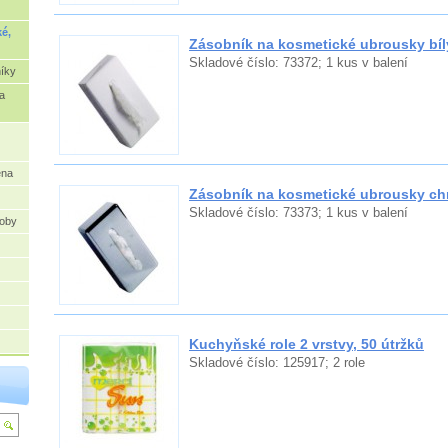
é,
Zásobník na kosmetické ubrousky bíl
Skladové číslo: 73372; 1 kus v balení
níky
a
ena
Zásobník na kosmetické ubrousky c
Skladové číslo: 73373; 1 kus v balení
oby
Kuchyňské role 2 vrstvy, 50 útržků
Skladové číslo: 125917; 2 role