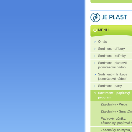
MENU
O nás
Sortiment - příbory
Sortiment - kelímky
Sortiment - plastové
jednorázové nádobí
Sortiment - hliníkové
jednorázové nádobí
Sortiment - party
Sortiment - papírový
program
Zásobníky - Wepa
Zásobníky - SmartO
Papírové ručníky,
zásobníky, papírové r
Zásobníky na mýdla,