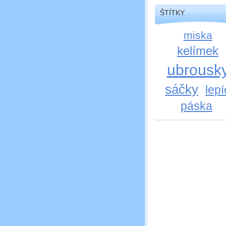
ŠTÍTKY
miska
kelímek
ubrousk
sáčky
lepí
páska