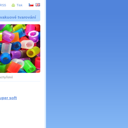
RSS
Tisk
 vakuové tvarování
kuchyňské
uper soft