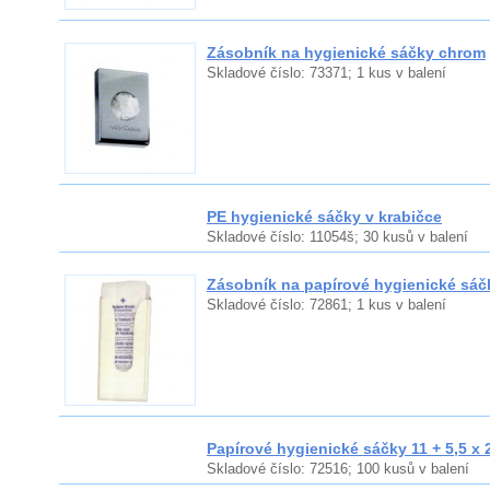
Zásobník na hygienické sáčky chrom
Skladové číslo: 73371; 1 kus v balení
PE hygienické sáčky v krabičce
Skladové číslo: 11054š; 30 kusů v balení
Zásobník na papírové hygienické sáč
Skladové číslo: 72861; 1 kus v balení
Papírové hygienické sáčky 11 + 5,5 x 
Skladové číslo: 72516; 100 kusů v balení