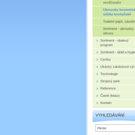
osvěžovače
Ubrousky kosmetick
utěrky kuchyňské
Toaletní papír, zásob
Sortiment - ubrousky 
ubrusy
Sortiment - obalový
program
Sortiment - úklid a hygi
Ceníky
Ukázky zakázkové výr
Technologie
Strojový park
Reference
Časté dotazy
Kontakt
VYHLEDÁVÁNÍ