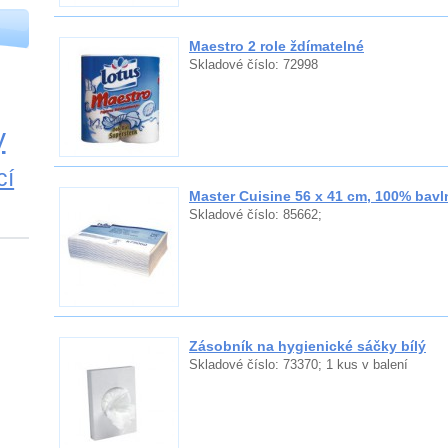
Maestro 2 role ždímatelné
Skladové číslo: 72998
y
cí
Master Cuisine 56 x 41 cm, 100% bavl
Skladové číslo: 85662;
Zásobník na hygienické sáčky bílý
Skladové číslo: 73370; 1 kus v balení