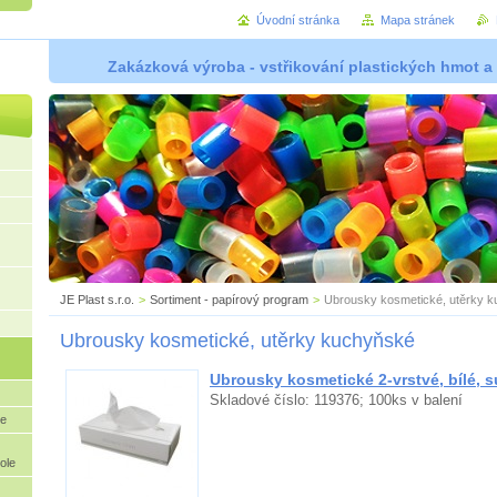
Úvodní stránka
Mapa stránek
Zakázková výroba - vstřikování plastických hmot a
JE Plast s.r.o.
>
Sortiment - papírový program
>
Ubrousky kosmetické, utěrky 
Ubrousky kosmetické, utěrky kuchyňské
Ubrousky kosmetické 2-vrstvé, bílé, s
Skladové číslo: 119376; 100ks v balení
ne
ole