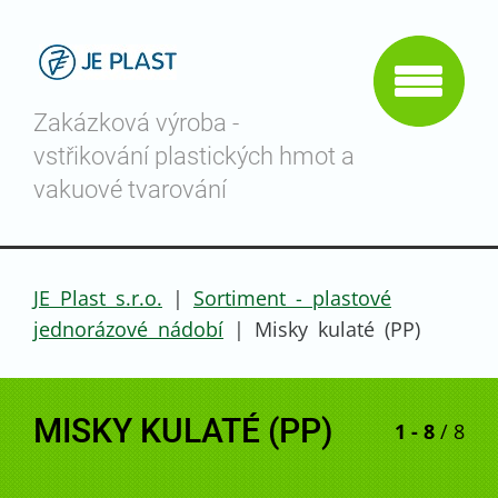
Zakázková výroba -
vstřikování plastických hmot a
vakuové tvarování
JE Plast s.r.o.
|
Sortiment - plastové
jednorázové nádobí
|
Misky kulaté (PP)
MISKY KULATÉ (PP)
1 - 8
/ 8