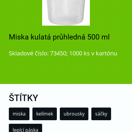
Miska kulatá průhledná 500 ml
Skladové číslo: 73450; 1000 ks v kartónu
ŠTÍTKY
miska
kelímek
ubrousky
sáčky
lepící páska