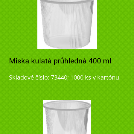
Miska kulatá průhledná 400 ml
Skladové číslo: 73440; 1000 ks v kartónu