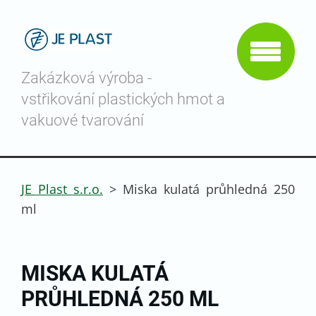
Zakázková výroba -
vstřikování plastických hmot a
vakuové tvarování
JE Plast s.r.o.
>
Miska kulatá průhledná 250
ml
MISKA KULATÁ
PRŮHLEDNÁ 250 ML