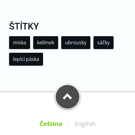
ŠTÍTKY
miska
kelímek
ubrousky
sáčky
lepící páska
Čeština
English