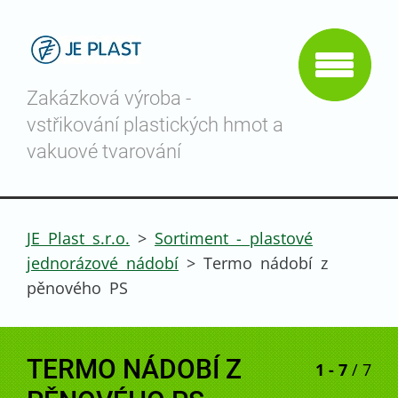
Zakázková výroba -
vstřikování plastických hmot a
vakuové tvarování
JE Plast s.r.o.
>
Sortiment - plastové
jednorázové nádobí
>
Termo nádobí z
pěnového PS
TERMO NÁDOBÍ Z
1 - 7
/ 7