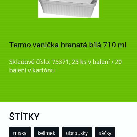
Termo vanička hranatá bílá 710 ml
Skladové číslo: 75371; 25 ks v balení / 20
balení v kartónu
ŠTÍTKY
miska
kelímek
ubrousky
sáčky