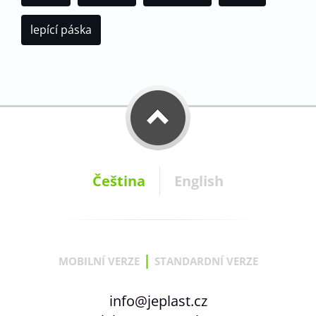
lepící páska
Čeština
English
|
MOBILNÍ VERZE
STANDARDNÍ VERZE
info@jeplast.cz