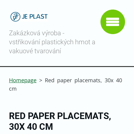
Zakázková výroba -
vstřikování plastických hmot a
vakuové tvarování
Homepage
>
Red paper placemats, 30x 40
cm
RED PAPER PLACEMATS,
30X 40 CM