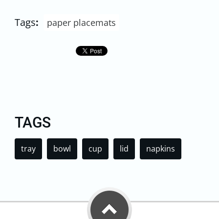
Tags
:
paper placemats
TAGS
tray
bowl
cup
lid
napkins