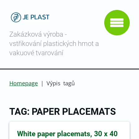
Zakázková výroba -
vstřikování plastických hmot a
vakuové tvarování
Homepage
|
Výpis tagů
TAG: PAPER PLACEMATS
White paper placemats, 30 x 40