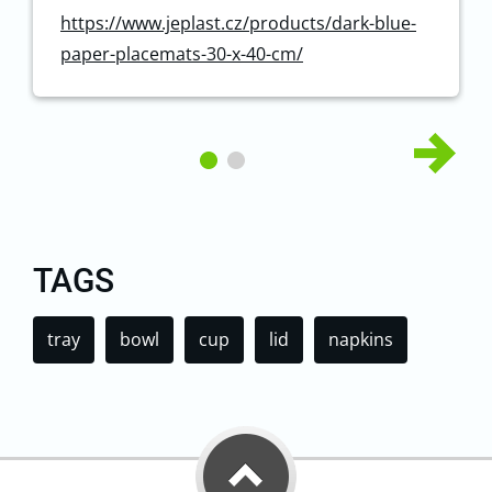
https://www.jeplast.cz/products/dark-blue-
paper-placemats-30-x-40-cm/
TAGS
tray
bowl
cup
lid
napkins