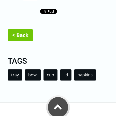
< Back
TAGS
tray
bowl
cup
lid
napkins