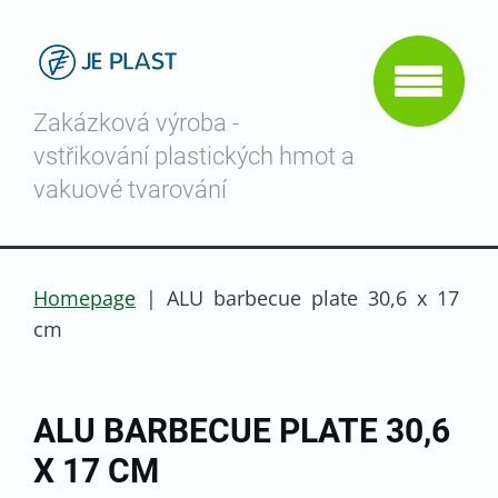
Zakázková výroba -
vstřikování plastických hmot a
vakuové tvarování
Homepage
|
ALU barbecue plate 30,6 x 17
cm
ALU BARBECUE PLATE 30,6
X 17 CM