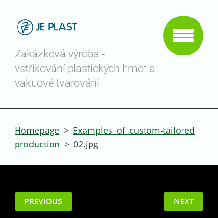
Zakázková výroba -
vstřikování plastických hmot a
vakuové tvarování
Homepage
>
Examples of custom-tailored
production
>
02.jpg
PREVIOUS
NEXT