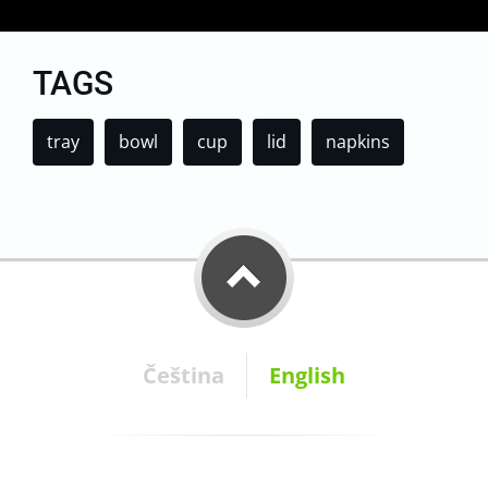
TAGS
tray
bowl
cup
lid
napkins
Čeština
English