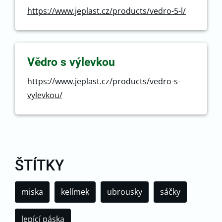
https://www.jeplast.cz/products/vedro-5-l/
Vědro s výlevkou
https://www.jeplast.cz/products/vedro-s-
vylevkou/
ŠTÍTKY
miska
kelímek
ubrousky
sáčky
lepící páska