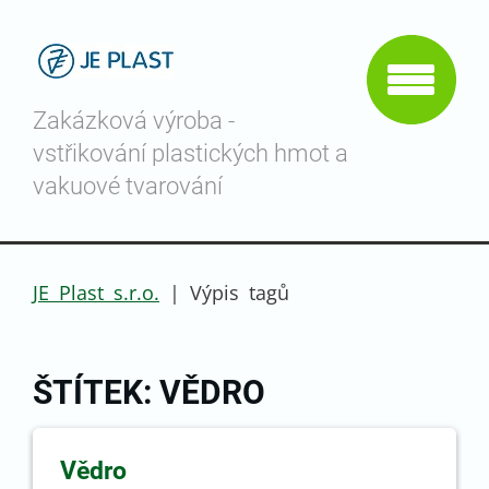
Zakázková výroba -
vstřikování plastických hmot a
vakuové tvarování
JE Plast s.r.o.
|
Výpis tagů
ŠTÍTEK: VĚDRO
Vědro