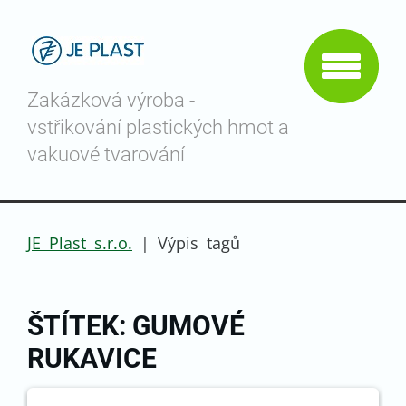
Zakázková výroba -
vstřikování plastických hmot a
vakuové tvarování
JE Plast s.r.o.
|
Výpis tagů
ŠTÍTEK: GUMOVÉ
RUKAVICE