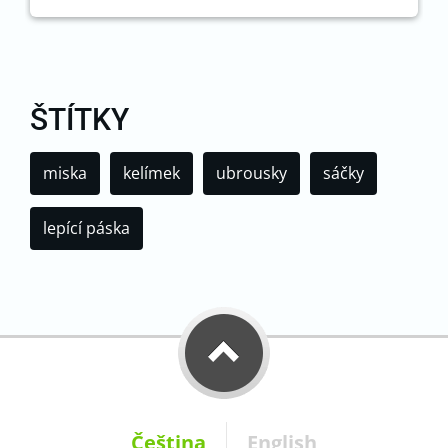
ŠTÍTKY
miska
kelímek
ubrousky
sáčky
lepící páska
Čeština
English