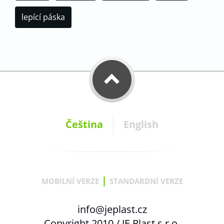
lepící páska
Čeština
English
|
MOBILNÍ VERZE
STANDARDNÍ VERZE
info@jeplast.cz
Copyright 2010 / JE Plast s.r.o.