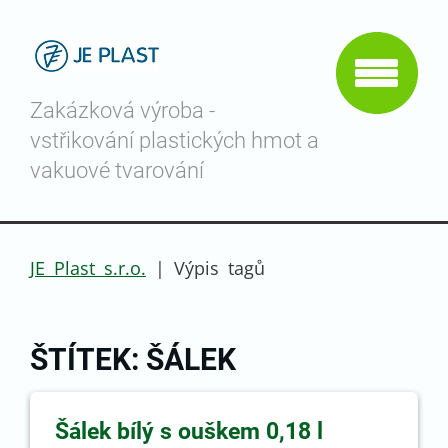
Zakázková výroba -
vstřikování plastických hmot a
vakuové tvarování
JE Plast s.r.o.
|
Výpis tagů
ŠTÍTEK: ŠÁLEK
Šálek bílý s ouškem 0,18 l