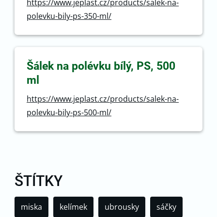
https://www.jeplast.cz/products/salek-na-
polevku-bily-ps-350-ml/
Šálek na polévku bílý, PS, 500
ml
https://www.jeplast.cz/products/salek-na-
polevku-bily-ps-500-ml/
ŠTÍTKY
miska
kelímek
ubrousky
sáčky