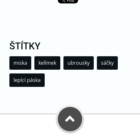
ŠTÍTKY
miska
kelímek
ubrousky
sáčky
lepící páska