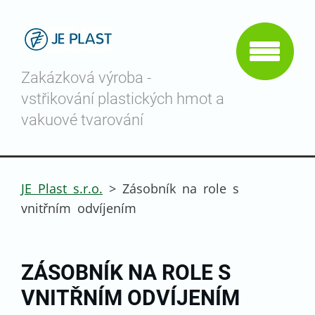
Zakázková výroba -
vstřikování plastických hmot a
vakuové tvarování
JE Plast s.r.o.
>
Zásobník na role s
vnitřním odvíjením
ZÁSOBNÍK NA ROLE S
VNITŘNÍM ODVÍJENÍM