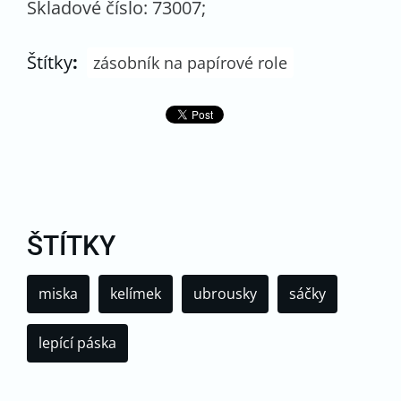
Skladové číslo: 73007;
Štítky
:
zásobník na papírové role
ŠTÍTKY
miska
kelímek
ubrousky
sáčky
lepící páska