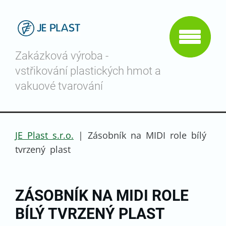
Zakázková výroba -
vstřikování plastických hmot a
vakuové tvarování
JE Plast s.r.o.
|
Zásobník na MIDI role bílý
tvrzený plast
ZÁSOBNÍK NA MIDI ROLE
BÍLÝ TVRZENÝ PLAST