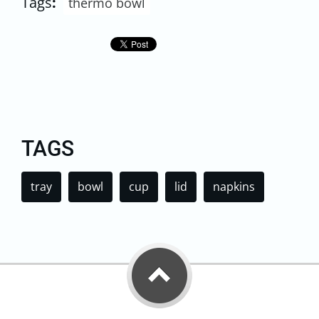
Tags
:
thermo bowl
TAGS
tray
bowl
cup
lid
napkins