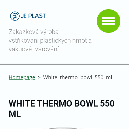
Zakázková výroba -
vstřikování plastických hmot a
vakuové tvarování
Homepage
>
White thermo bowl 550 ml
WHITE THERMO BOWL 550
ML