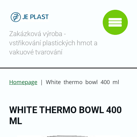
Zakázková výroba -
vstřikování plastických hmot a
vakuové tvarování
Homepage
|
White thermo bowl 400 ml
WHITE THERMO BOWL 400
ML