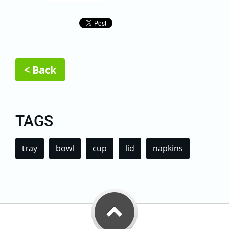
< Back
TAGS
tray
bowl
cup
lid
napkins