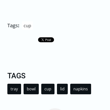
Tags
:
cup
TAGS
tray
bowl
cup
lid
napkins