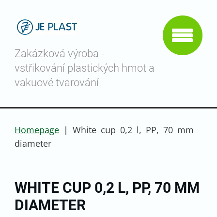
Zakázková výroba -
vstřikování plastických hmot a
vakuové tvarování
Homepage
|
White cup 0,2 l, PP, 70 mm
diameter
WHITE CUP 0,2 L, PP, 70 MM
DIAMETER