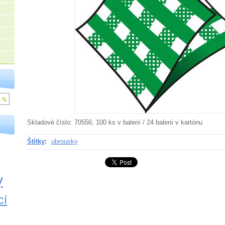
Skladové číslo: 70556; 100 ks v balení / 24 balení v kartónu
Štítky
:
ubrousky
y
cí