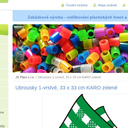
Úvodní stránka
Mapa stránek
Zakázková výroba - vstřikování plastických hmot a
JE Plast s.r.o.
|
Ubrousky 1-vrstvé, 33 x 33 cm KARO zelené
Ubrousky 1-vrstvé, 33 x 33 cm KARO zelené
ena
oby