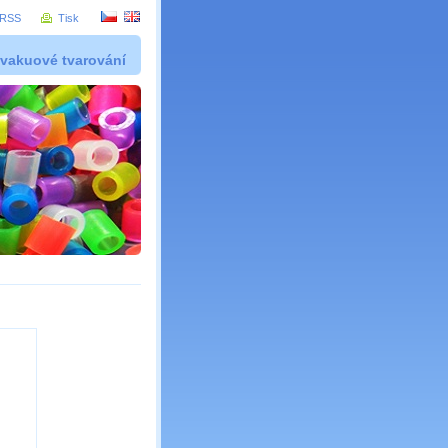
RSS
Tisk
 vakuové tvarování