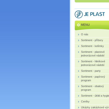
MENU
O nás
Sortiment - příbory
Sortiment - kelímky
Sortiment - plastové
jednorázové nádobí
Sortiment - hliníkové
jednorázové nádobí
Sortiment - party
Sortiment - papírový
program
Sortiment - obalový
program
Sortiment - úklid a hygi
Ceníky
Ukázky zakázkové výr