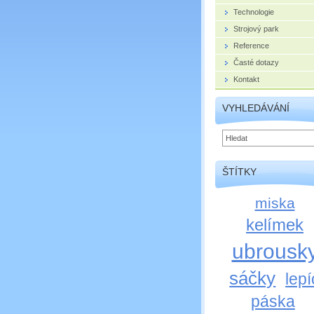
Technologie
Strojový park
Reference
Časté dotazy
Kontakt
VYHLEDÁVÁNÍ
ŠTÍTKY
miska
kelímek
ubrousk
sáčky
lepí
páska