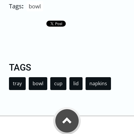
Tags
:
bowl
TAGS
tray
bowl
cup
lid
napkins