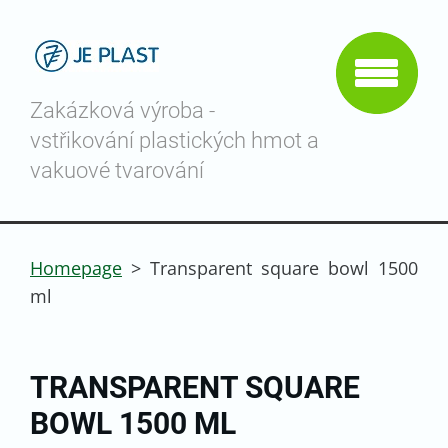
Zakázková výroba -
vstřikování plastických hmot a
vakuové tvarování
Homepage
>
Transparent square bowl 1500
ml
TRANSPARENT SQUARE
BOWL 1500 ML