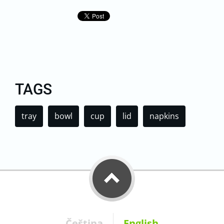
TAGS
tray
bowl
cup
lid
napkins
Čeština
English