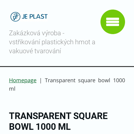
Zakázková výroba -
vstřikování plastických hmot a
vakuové tvarování
Homepage
|
Transparent square bowl 1000
ml
TRANSPARENT SQUARE
BOWL 1000 ML