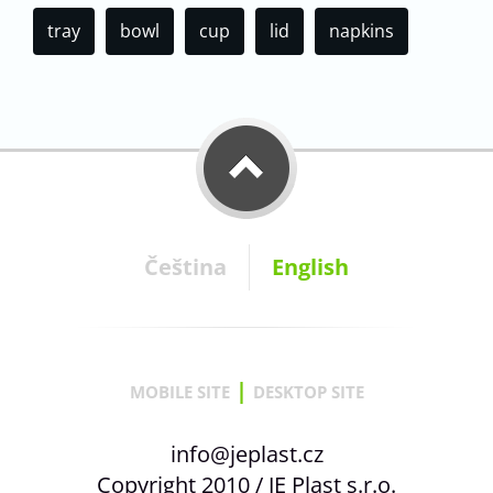
tray
bowl
cup
lid
napkins
Čeština
English
|
MOBILE SITE
DESKTOP SITE
info@jeplast.cz
Copyright 2010 / JE Plast s.r.o.