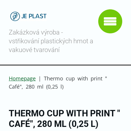
Zakázková výroba -
vstřikování plastických hmot a
vakuové tvarování
Homepage
|
Thermo cup with print "
Café", 280 ml (0,25 l)
THERMO CUP WITH PRINT "
CAFÉ", 280 ML (0,25 L)