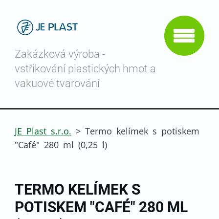
Zakázková výroba -
vstřikování plastických hmot a
vakuové tvarování
JE Plast s.r.o.
>
Termo kelímek s potiskem
"Café" 280 ml (0,25 l)
TERMO KELÍMEK S
POTISKEM "CAFÉ" 280 ML