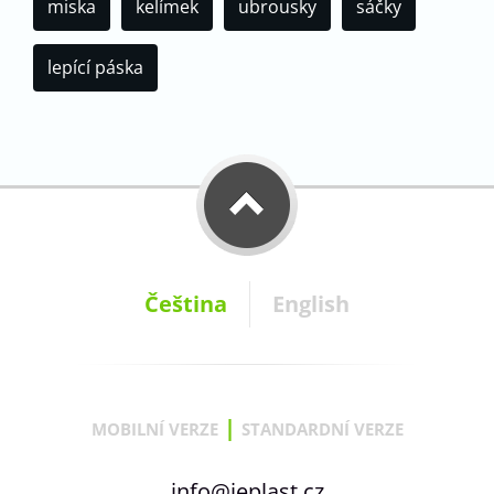
miska
kelímek
ubrousky
sáčky
lepící páska
Čeština
English
|
MOBILNÍ VERZE
STANDARDNÍ VERZE
info@jeplast.cz