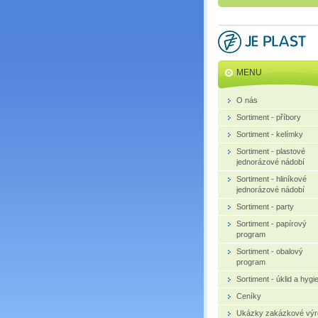
MENU
O nás
Sortiment - příbory
Sortiment - kelímky
Sortiment - plastové
jednorázové nádobí
Sortiment - hliníkové
jednorázové nádobí
Sortiment - party
Sortiment - papírový
program
Sortiment - obalový
program
Sortiment - úklid a hygi
Ceníky
Ukázky zakázkové výr