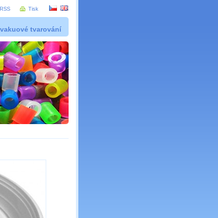
RSS
Tisk
 vakuové tvarování