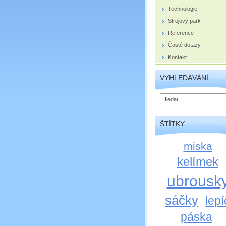
Technologie
Strojový park
Reference
Časté dotazy
Kontakt
VYHLEDÁVÁNÍ
ŠTÍTKY
miska
kelímek
ubrousk
sáčky
lepí
páska