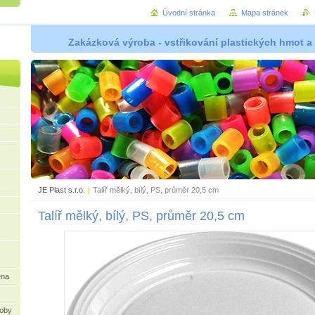
Úvodní stránka
Mapa stránek
Zakázková výroba - vstřikování plastických hmot a
JE Plast s.r.o.
|
Talíř mělký, bílý, PS, průměr 20,5 cm
Talíř mělký, bílý, PS, průměr 20,5 cm
ena
oby