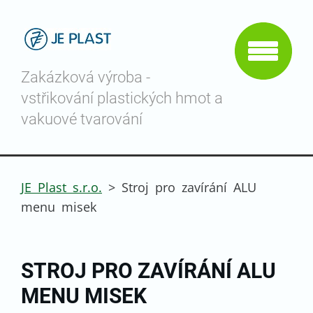
Zakázková výroba -
vstřikování plastických hmot a
vakuové tvarování
JE Plast s.r.o.
>
Stroj pro zavírání ALU
menu misek
STROJ PRO ZAVÍRÁNÍ ALU
MENU MISEK