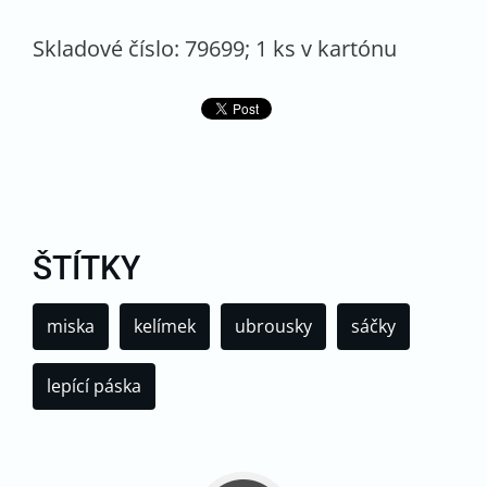
Skladové číslo: 79699; 1 ks v kartónu
ŠTÍTKY
miska
kelímek
ubrousky
sáčky
lepící páska