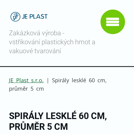
Zakázková výroba -
vstřikování plastických hmot a
vakuové tvarování
JE Plast s.r.o.
|
Spirály lesklé 60 cm,
průměr 5 cm
SPIRÁLY LESKLÉ 60 CM,
PRŮMĚR 5 CM