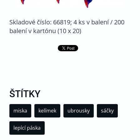
Skladové číslo: 66819; 4 ks v balení / 200
balení v kartónu (10 x 20)
ŠTÍTKY
miska
kelímek
ubrousky
sáčky
lepící páska