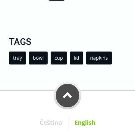
TAGS
tray
bowl
cup
lid
napkins
Čeština
English