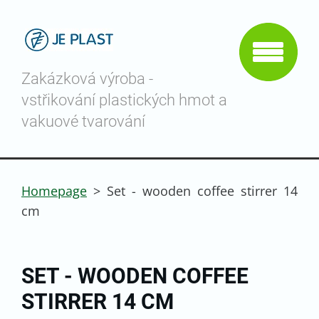
Zakázková výroba -
vstřikování plastických hmot a
vakuové tvarování
Homepage
>
Set - wooden coffee stirrer 14
cm
SET - WOODEN COFFEE
STIRRER 14 CM