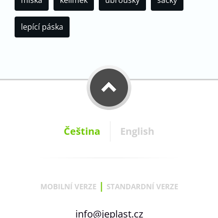
miska
kelímek
ubrousky
sáčky
lepící páska
Čeština
English
|
MOBILNÍ VERZE
STANDARDNÍ VERZE
info@jeplast.cz