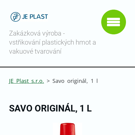
Zakázková výroba -
vstřikování plastických hmot a
vakuové tvarování
JE Plast s.r.o.
>
Savo originál, 1 l
SAVO ORIGINÁL, 1 L