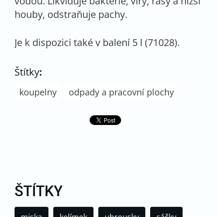
vodou. Likviduje bakterie, viry, řasy a nižší
houby, odstraňuje pachy.
Je k dispozici také v balení 5 l (71028).
Štítky
:
koupelny
odpady a pracovní plochy
ŠTÍTKY