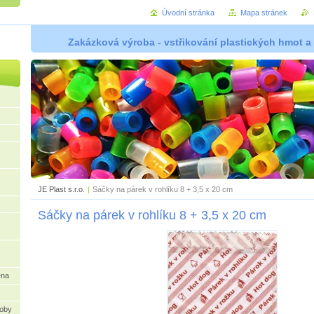
Úvodní stránka
Mapa stránek
Zakázková výroba - vstřikování plastických hmot a
JE Plast s.r.o.
|
Sáčky na párek v rohlíku 8 + 3,5 x 20 cm
Sáčky na párek v rohlíku 8 + 3,5 x 20 cm
ena
oby