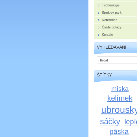
Technologie
Strojový park
Reference
Časté dotazy
Kontakt
VYHLEDÁVÁNÍ
ŠTÍTKY
miska
kelímek
ubrousk
sáčky
lepí
páska