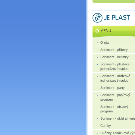
MENU
O nás
Sortiment - příbory
Sortiment - kelímky
Sortiment - plastové
jednorázové nádobí
Sortiment - hliníkové
jednorázové nádobí
Sortiment - party
Sortiment - papírový
program
Sortiment - obalový
program
Sortiment - úklid a hygi
Ceníky
Ukázky zakázkové výr