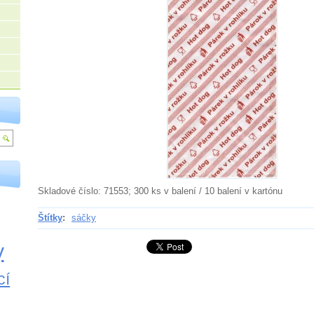
Skladové číslo: 71553; 300 ks v balení / 10 balení v kartónu
Štítky
:
sáčky
y
cí