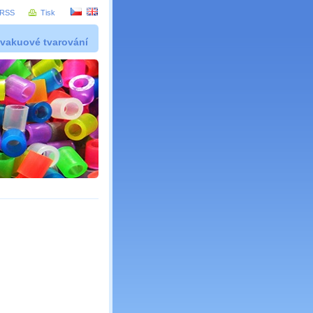
RSS
Tisk
 vakuové tvarování