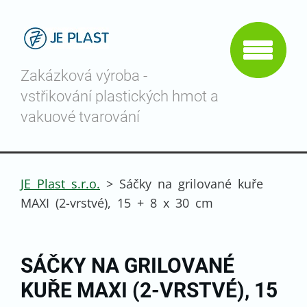
Zakázková výroba -
vstřikování plastických hmot a
vakuové tvarování
JE Plast s.r.o.
>
Sáčky na grilované kuře
MAXI (2-vrstvé), 15 + 8 x 30 cm
SÁČKY NA GRILOVANÉ
KUŘE MAXI (2-VRSTVÉ), 15