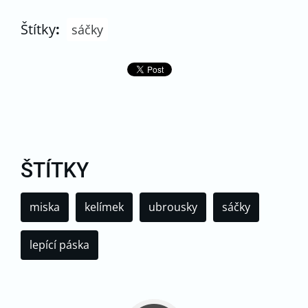
Štítky
:
sáčky
ŠTÍTKY
miska
kelímek
ubrousky
sáčky
lepící páska