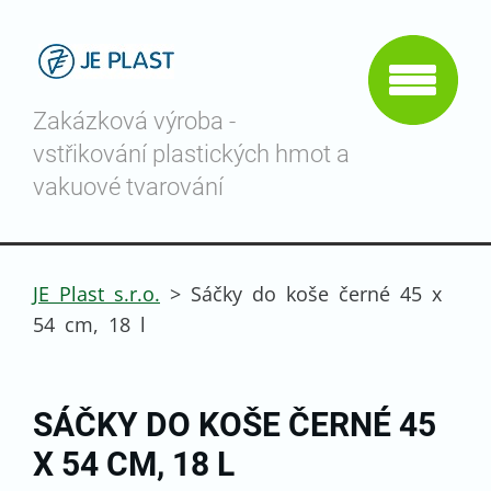
Zakázková výroba -
vstřikování plastických hmot a
vakuové tvarování
JE Plast s.r.o.
>
Sáčky do koše černé 45 x
54 cm, 18 l
SÁČKY DO KOŠE ČERNÉ 45
X 54 CM, 18 L