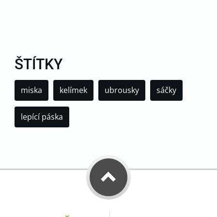
ŠTÍTKY
miska
kelímek
ubrousky
sáčky
lepící páska