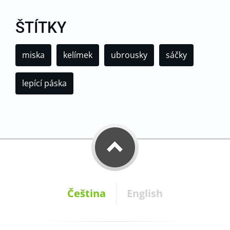
ŠTÍTKY
miska
kelímek
ubrousky
sáčky
lepící páska
Čeština
English