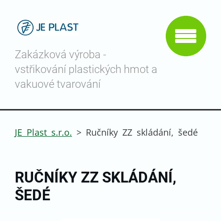
Zakázková výroba -
vstřikování plastických hmot a
vakuové tvarování
JE Plast s.r.o.
>
Ručníky ZZ skládání, šedé
RUČNÍKY ZZ SKLÁDÁNÍ,
ŠEDÉ