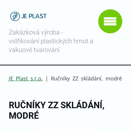
Zakázková výroba -
vstřikování plastických hmot a
vakuové tvarování
JE Plast s.r.o.
|
Ručníky ZZ skládání, modré
RUČNÍKY ZZ SKLÁDÁNÍ,
MODRÉ