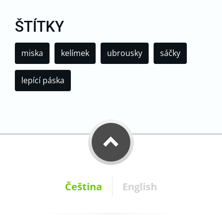
ŠTÍTKY
miska
kelímek
ubrousky
sáčky
lepící páska
Čeština
English