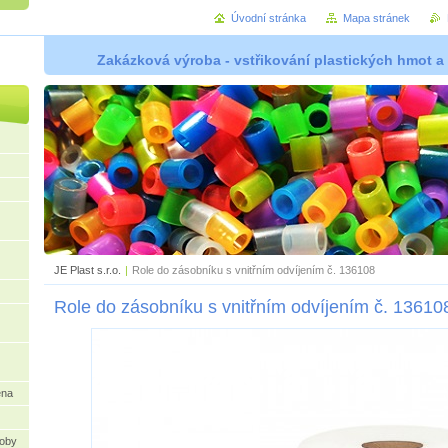
Úvodní stránka
Mapa stránek
Zakázková výroba - vstřikování plastických hmot a
JE Plast s.r.o.
|
Role do zásobníku s vnitřním odvíjením č. 136108
Role do zásobníku s vnitřním odvíjením č. 13610
ena
oby