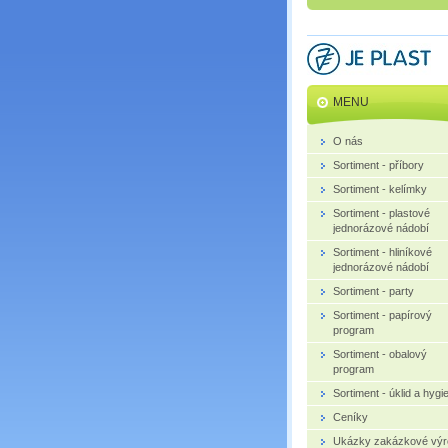
MENU
O nás
Sortiment - příbory
Sortiment - kelímky
Sortiment - plastové
jednorázové nádobí
Sortiment - hliníkové
jednorázové nádobí
Sortiment - party
Sortiment - papírový
program
Sortiment - obalový
program
Sortiment - úklid a hygi
Ceníky
Ukázky zakázkové výr