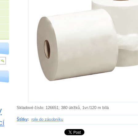
y
Skladové číslo: 126651; 380 útržků, 1vr./120 m bílá
Štítky
:
role do zásobníku
cí