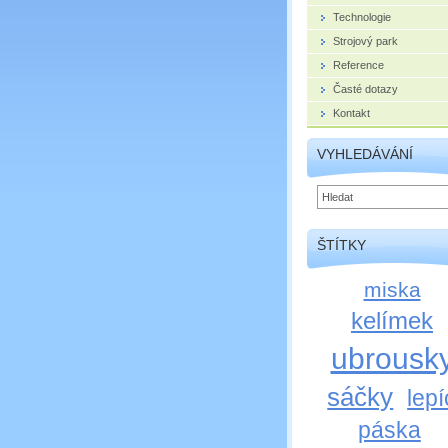
Technologie
Strojový park
Reference
Časté dotazy
Kontakt
VYHLEDÁVÁNÍ
ŠTÍTKY
miska
kelímek
ubrousk
sáčky
lepí
páska