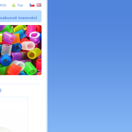
RSS
Tisk
 vakuové tvarování
8