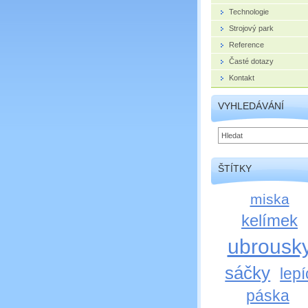
Technologie
Strojový park
Reference
Časté dotazy
Kontakt
VYHLEDÁVÁNÍ
ŠTÍTKY
miska
kelímek
ubrousk
sáčky
lepí
páska