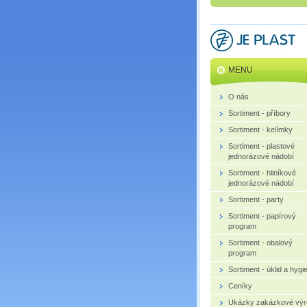
MENU
O nás
Sortiment - příbory
Sortiment - kelímky
Sortiment - plastové
jednorázové nádobí
Sortiment - hliníkové
jednorázové nádobí
Sortiment - party
Sortiment - papírový
program
Sortiment - obalový
program
Sortiment - úklid a hygi
Ceníky
Ukázky zakázkové výr