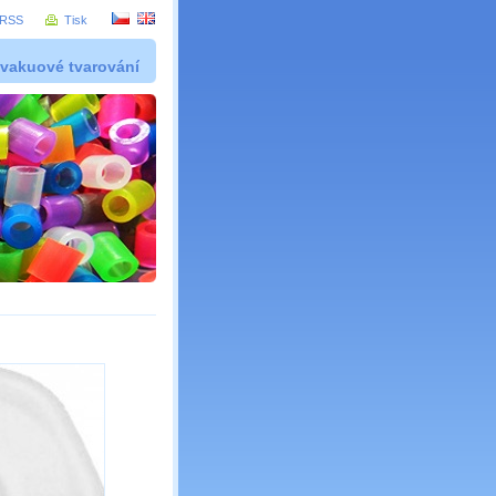
RSS
Tisk
 vakuové tvarování