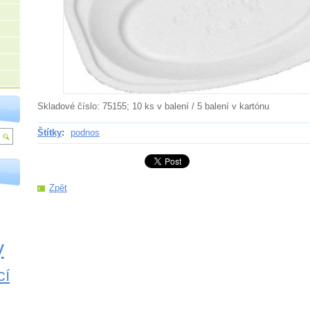
Skladové číslo: 75155; 10 ks v balení / 5 balení v kartónu
Štítky
:
podnos
Zpět
y
cí