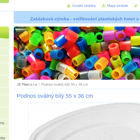
Úvodní stránka
Mapa stránek
Zakázková výroba - vstřikování plastických hmot a
JE Plast s.r.o.
|
Podnos oválný bílý 55 x 36 cm
Podnos oválný bílý 55 x 36 cm
ena
oby