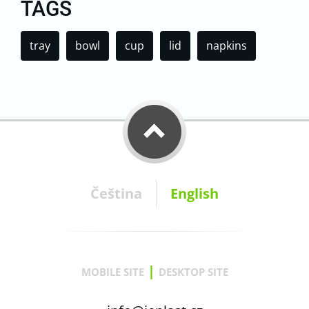
TAGS
tray
bowl
cup
lid
napkins
Čeština
English
|
MOBILE SITE
DESKTOP SITE