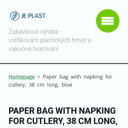
Zakázková výroba -
vstřikování plastických hmot a
vakuové tvarování
Homepage
>
Paper bag with napking for
cutlery, 38 cm long, blue
PAPER BAG WITH NAPKING
FOR CUTLERY, 38 CM LONG,