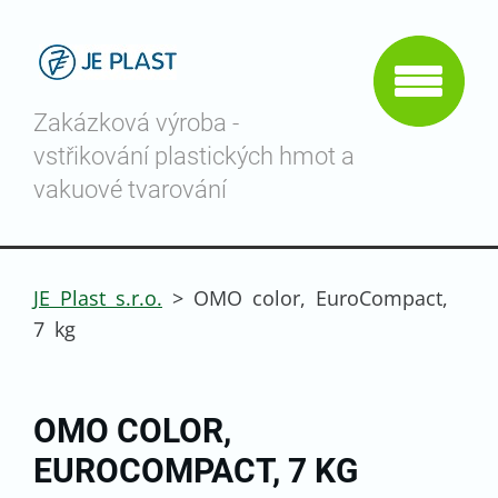
Zakázková výroba -
vstřikování plastických hmot a
vakuové tvarování
JE Plast s.r.o.
>
OMO color, EuroCompact,
7 kg
OMO COLOR,
EUROCOMPACT, 7 KG