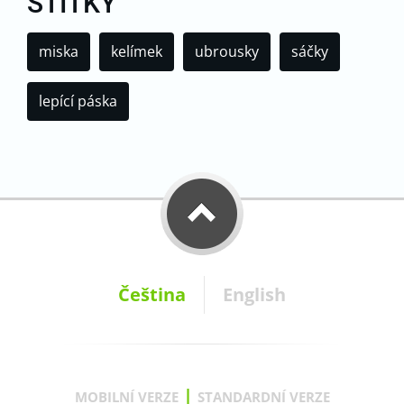
ŠTÍTKY
miska
kelímek
ubrousky
sáčky
lepící páska
Čeština
English
|
MOBILNÍ VERZE
STANDARDNÍ VERZE