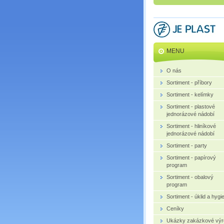
MENU
O nás
Sortiment - příbory
Sortiment - kelímky
Sortiment - plastové
jednorázové nádobí
Sortiment - hliníkové
jednorázové nádobí
Sortiment - party
Sortiment - papírový
program
Sortiment - obalový
program
Sortiment - úklid a hygi
Ceníky
Ukázky zakázkové výr