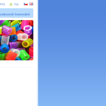
RSS
Tisk
 vakuové tvarování