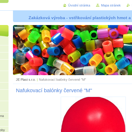
Úvodní stránka
Mapa stránek
Zakázková výroba - vstřikování plastických hmot a
JE Plast s.r.o.
|
Nafukovací balónky červené "M"
Nafukovací balónky červené "M"
ena
oby