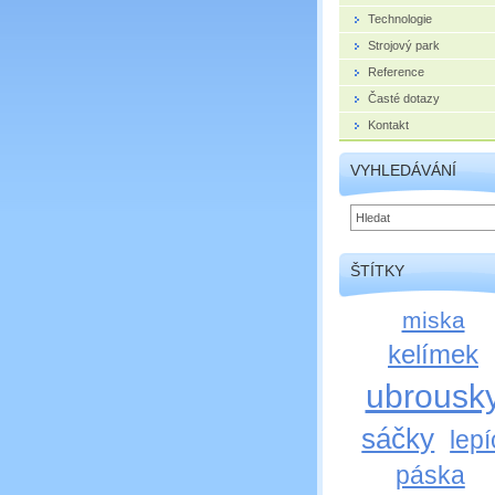
Technologie
Strojový park
Reference
Časté dotazy
Kontakt
VYHLEDÁVÁNÍ
ŠTÍTKY
miska
kelímek
ubrousk
sáčky
lepí
páska