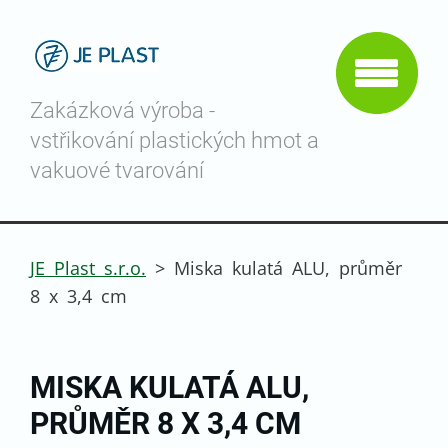
Zakázková výroba -
vstřikování plastických hmot a
vakuové tvarování
JE Plast s.r.o.
>
Miska kulatá ALU, průměr
8 x 3,4 cm
MISKA KULATÁ ALU,
PRŮMĚR 8 X 3,4 CM