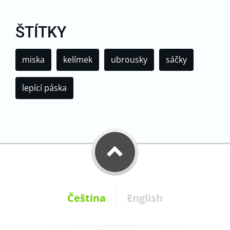
ŠTÍTKY
miska
kelímek
ubrousky
sáčky
lepící páska
Čeština
English