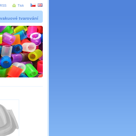
RSS
Tisk
 vakuové tvarování