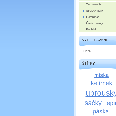
Technologie
Strojový park
Reference
Časté dotazy
Kontakt
VYHLEDÁVÁNÍ
ŠTÍTKY
miska
kelímek
ubrousk
sáčky
lepí
páska