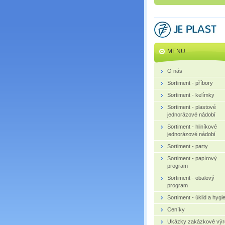
MENU
O nás
Sortiment - příbory
Sortiment - kelímky
Sortiment - plastové
jednorázové nádobí
Sortiment - hliníkové
jednorázové nádobí
Sortiment - party
Sortiment - papírový
program
Sortiment - obalový
program
Sortiment - úklid a hygi
Ceníky
Ukázky zakázkové výr