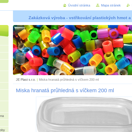
Úvodní stránka
Mapa stránek
Zakázková výroba - vstřikování plastických hmot a
JE Plast s.r.o.
|
Miska hranatá průhledná s víčkem 200 ml
Miska hranatá průhledná s víčkem 200 ml
ena
oby