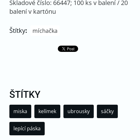
Skladové číslo: 66447; 100 ks v balení / 20
balení v kartónu
Štítky
:
míchačka
ŠTÍTKY
miska
kelímek
ubrousky
sáčky
lepící páska