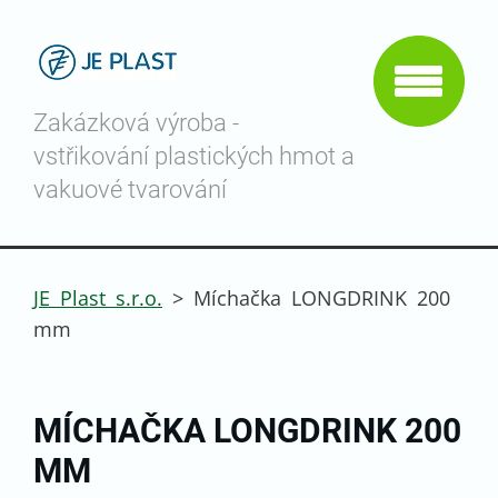
Zakázková výroba -
vstřikování plastických hmot a
vakuové tvarování
JE Plast s.r.o.
>
Míchačka LONGDRINK 200
mm
MÍCHAČKA LONGDRINK 200
MM