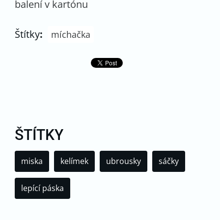
balení v kartónu
Štítky
:
míchačka
ŠTÍTKY
miska
kelímek
ubrousky
sáčky
lepící páska