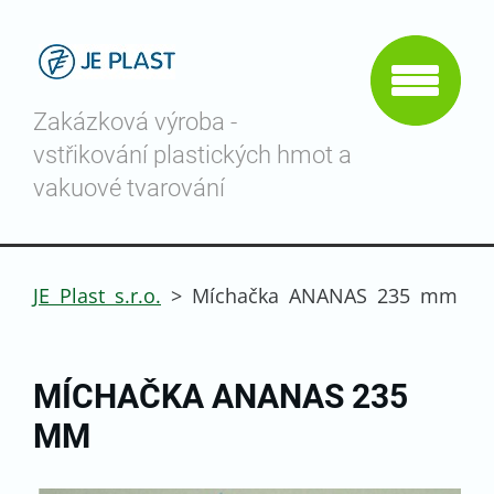
Zakázková výroba -
vstřikování plastických hmot a
vakuové tvarování
JE Plast s.r.o.
>
Míchačka ANANAS 235 mm
MÍCHAČKA ANANAS 235
MM