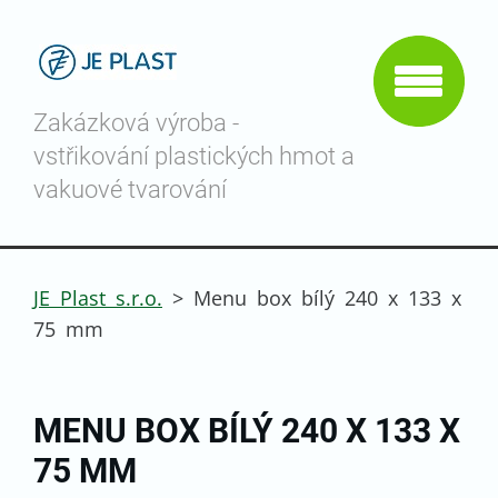
Zakázková výroba -
vstřikování plastických hmot a
vakuové tvarování
JE Plast s.r.o.
>
Menu box bílý 240 x 133 x
75 mm
MENU BOX BÍLÝ 240 X 133 X
75 MM