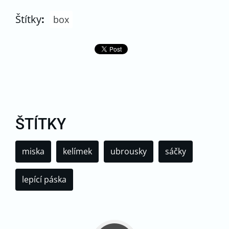
Štítky
:
box
ŠTÍTKY
miska
kelímek
ubrousky
sáčky
lepící páska