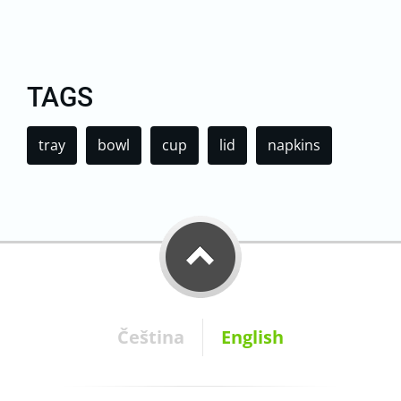
TAGS
tray
bowl
cup
lid
napkins
Čeština
English