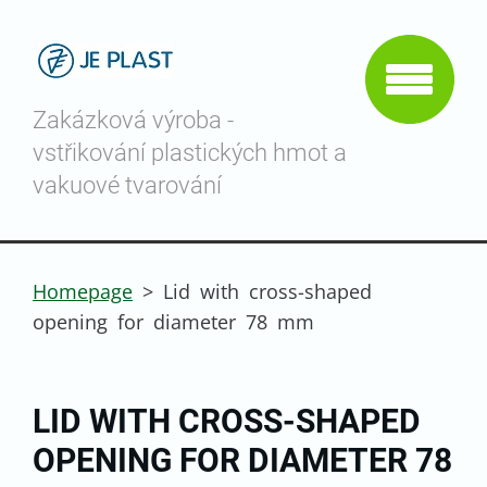
Zakázková výroba -
vstřikování plastických hmot a
vakuové tvarování
Homepage
>
Lid with cross-shaped
opening for diameter 78 mm
LID WITH CROSS-SHAPED
OPENING FOR DIAMETER 78