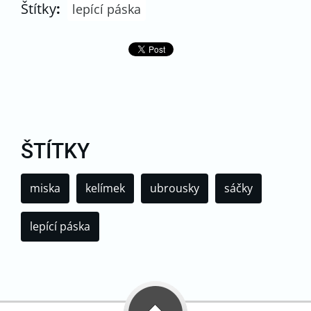
Štítky
:
lepící páska
ŠTÍTKY
miska
kelímek
ubrousky
sáčky
lepící páska