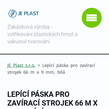
Zakázková výroba -
vstřikování plastických hmot a
vakuové tvarování
JE Plast s.r.o.
>
Lepící páska pro zavírací
strojek 66 m x 9 mm, bílá
LEPÍCÍ PÁSKA PRO
ZAVÍRACÍ STROJEK 66 M X