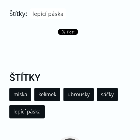
Štítky
:
lepící páska
ŠTÍTKY
miska
kelímek
ubrousky
sáčky
lepící páska