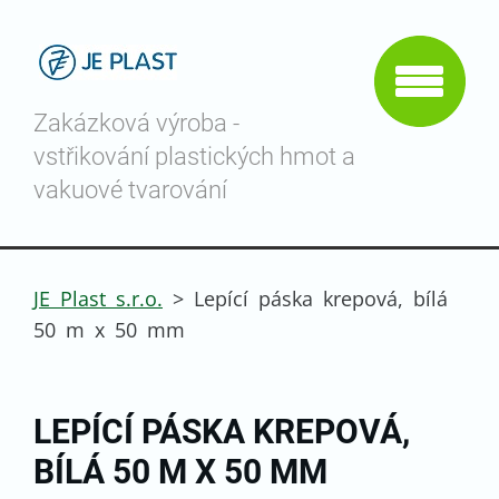
Zakázková výroba -
vstřikování plastických hmot a
vakuové tvarování
JE Plast s.r.o.
>
Lepící páska krepová, bílá
50 m x 50 mm
LEPÍCÍ PÁSKA KREPOVÁ,
BÍLÁ 50 M X 50 MM