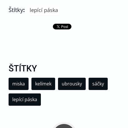
Štítky
:
lepící páska
ŠTÍTKY
miska
kelímek
ubrousky
sáčky
lepící páska