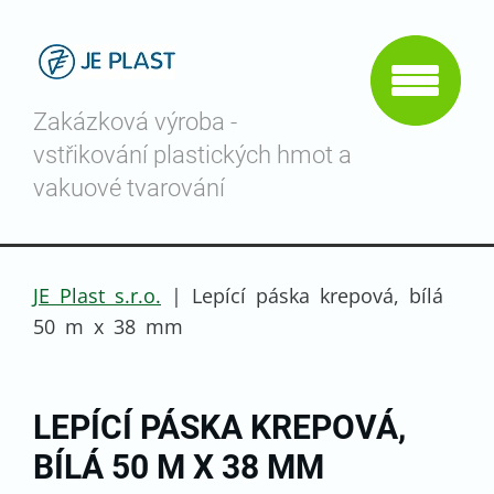
Zakázková výroba -
vstřikování plastických hmot a
vakuové tvarování
JE Plast s.r.o.
|
Lepící páska krepová, bílá
50 m x 38 mm
LEPÍCÍ PÁSKA KREPOVÁ,
BÍLÁ 50 M X 38 MM